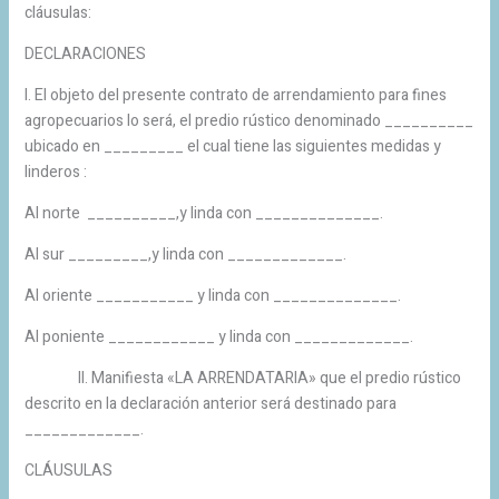
cláusulas:
DECLARACIONES
I. El objeto del presente contrato de arrendamiento para fines
agropecuarios lo será, el predio rústico denominado __________
ubicado en _________ el cual tiene las siguientes medidas y
linderos :
Al norte __________,y linda con ______________.
Al sur _________,y linda con _____________.
Al oriente ___________ y linda con ______________.
Al poniente ____________ y linda con _____________.
II. Manifiesta «LA ARRENDATARIA» que el predio rústico
descrito en la declaración anterior será destinado para
_____________.
CLÁUSULAS