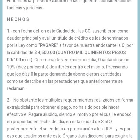
Fundamos la presente
Acción
en las siguientes consideraciones
fácticas y jurídicas.
H E C H O S
1
.- con fecha del
en esta Ciudad de , las
CC.
suscribieron como
deudor principal y aval, un título de crédito de los denominados
por la Ley como
“PAGARE”
a favor de nuestra endosante la
C.
por
la cantidad de
$ 4,500.00 (CUATRO MIL QUINIENTOS PESOS
00/100 m.n.)
Con fecha de vencimiento el día,
0
pactándose un
10% (diez por ciento) de interés dentro del mismo. Precisando
que los días
0
la parte demandada abono ciertas cantidades
como se describe en las prestaciones que anteriormente se
reclaman.
2.-
No obstante los múltiples requerimientos realizados en forma
extrajudicial para obtener el pago, no ha sido posible hacer
efectivo el Pagare aludido, siendo el motivo por el cual le endosó
en propiedad en fecha del día, en esta ciudad de S al O
posteriormente el se endosó en procuración a los LICS y es por
eso que acudimos ante este Órgano Jurisdiccional para exigir a la