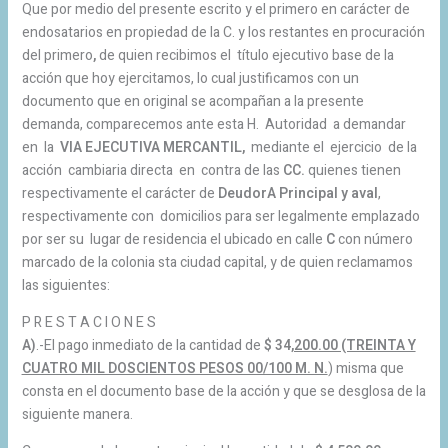
Que por medio del presente escrito y el primero en carácter de
endosatarios en propiedad de la C. y los restantes en procuración
del primero
,
de quien recibimos el título ejecutivo base de la
acción que hoy ejercitamos, lo cual justificamos con un
documento que en original se acompañan a la presente
demanda, comparecemos ante esta H. Autoridad a demandar
en la
VIA EJECUTIVA MERCANTIL,
mediante el ejercicio de la
acción cambiaria directa en contra de las
CC.
quienes tienen
respectivamente el carácter de
DeudorA Principal y aval
,
respectivamente con domicilios para ser legalmente emplazado
por ser su lugar de residencia el ubicado en calle
C
con número
marcado
de la colonia sta ciudad capital, y de quien reclamamos
las siguientes:
P R E S T A C I O N E S
A)
.-El pago inmediato de la cantidad de
$ 34
,200.00 (TREINTA Y
CUATRO MIL DOSCIENTOS PESOS 00/100 M. N.
) misma que
consta en el documento base de la acción y que se desglosa de la
siguiente manera.