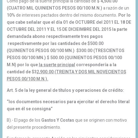
Como pago de la suerte principal la cantidad de
$ 4,500.00
(CUATRO MIL QUINIENTOS PESOS 00/100 M.N.)
a razón de un
10%
de intereses pactados dentro del mismo documento
. Por lo
que cabe señalar que el día 01 de OCTUBRE del 2011 EL 18 DE
OCTUBRE DEL 2011 Y EL 15 DE DICIEIMBRE DEL 2015 la parte
demandada abono respectivamente tres pagos
respectivamente por las cantidades de $500.00
(QUINIENTOS PESOS 00/100 MN.) $300.00 (TRESCIENTOS
PESOS 00/100 MN.) $ 500.00 (QUINIENTOS PESOS 00/100
M.N) por lo que
la suerte principal
correspondería a la
cantidad de $3
2,900.00 (TREINTA Y DOS MIL NOVECIENTOS
PESOS 00/100 M.N.).
Art. 5 de la ley general de títulos y operaciones de crédito:
“los documentos necesarios para ejercitar el derecho literal
que en él se consigna”
B).- El pago de los
Gastos Y Costas
que se originen con motivo
del presente procedimiento.