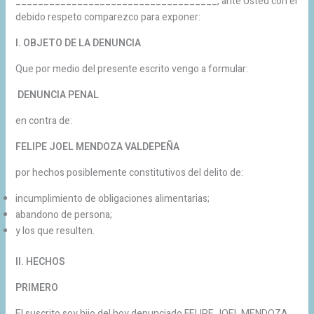
____________________________________, ante Usted con el
debido respeto comparezco para exponer:
I. OBJETO DE LA DENUNCIA
Que por medio del presente escrito vengo a formular:
DENUNCIA PENAL
en contra de:
FELIPE JOEL MENDOZA VALDEPEÑA
por hechos posiblemente constitutivos del delito de:
incumplimiento de obligaciones alimentarias;
abandono de persona;
y los que resulten.
II. HECHOS
PRIMERO
El suscrito soy hijo del hoy denunciado FELIPE JOEL MENDOZA