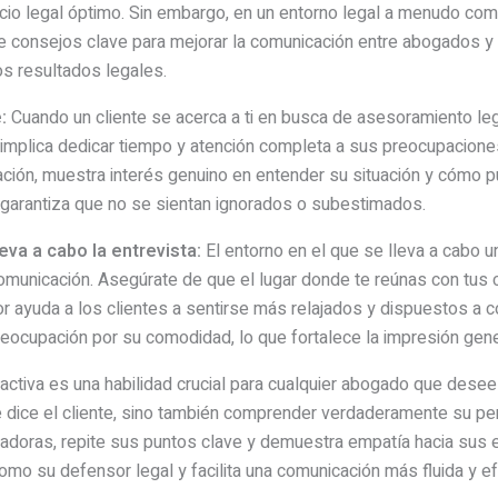
rvicio legal óptimo. Sin embargo, en un entorno legal a menudo co
 consejos clave para mejorar la comunicación entre abogados y cl
os resultados legales.
:
Cuando un cliente se acerca a ti en busca de asesoramiento le
 implica dedicar tiempo y atención completa a sus preocupacion
ión, muestra interés genuino en entender su situación y cómo p
 garantiza que no se sientan ignorados o subestimados.
eva a cabo la entrevista:
El entorno en el que se lleva a cabo un
comunicación. Asegúrate de que el lugar donde te reúnas con tus c
 ayuda a los clientes a sentirse más relajados y dispuestos a c
cupación por su comodidad, lo que fortalece la impresión general
ctiva es una habilidad crucial para cualquier abogado que desee
que dice el cliente, sino también comprender verdaderamente su p
adoras, repite sus puntos clave y demuestra empatía hacia sus e
como su defensor legal y facilita una comunicación más fluida y ef