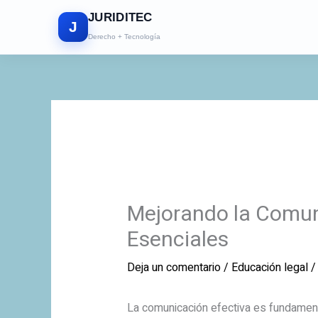
Ir
JURIDITEC
al
J
Derecho + Tecnología
contenido
Mejorando la Comun
Esenciales
Deja un comentario
/
Educación legal
/
La comunicación efectiva es fundamenta