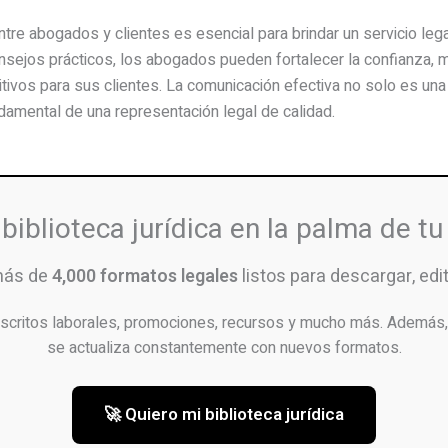
tre abogados y clientes es esencial para brindar un servicio lega
nsejos prácticos, los abogados pueden fortalecer la confianza, 
tivos para sus clientes. La comunicación efectiva no solo es una
damental de una representación legal de calidad.
 biblioteca jurídica en la palma de t
más de
4,000 formatos legales
listos para descargar, edita
scritos laborales, promociones, recursos y mucho más. Además, 
se actualiza constantemente con nuevos formatos.
🚀 Quiero mi biblioteca jurídica