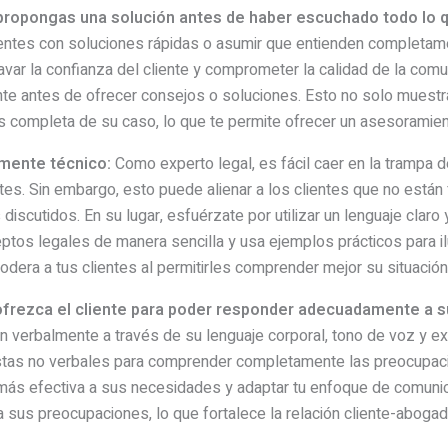
le propongas una solución antes de haber escuchado todo lo 
ientes con soluciones rápidas o asumir que entienden completamen
r la confianza del cliente y comprometer la calidad de la comun
e antes de ofrecer consejos o soluciones. Esto no solo muestra
 completa de su caso, lo que te permite ofrecer un asesoramien
amente técnico:
Como experto legal, es fácil caer en la trampa de
es. Sin embargo, esto puede alienar a los clientes que no están f
discutidos. En su lugar, esfuérzate por utilizar un lenguaje clar
tos legales de manera sencilla y usa ejemplos prácticos para ilus
dera a tus clientes al permitirles comprender mejor su situación 
e ofrezca el cliente para poder responder adecuadamente a 
 verbalmente a través de su lenguaje corporal, tono de voz y e
istas no verbales para comprender completamente las preocupac
ás efectiva a sus necesidades y adaptar tu enfoque de comunic
a sus preocupaciones, lo que fortalece la relación cliente-abog