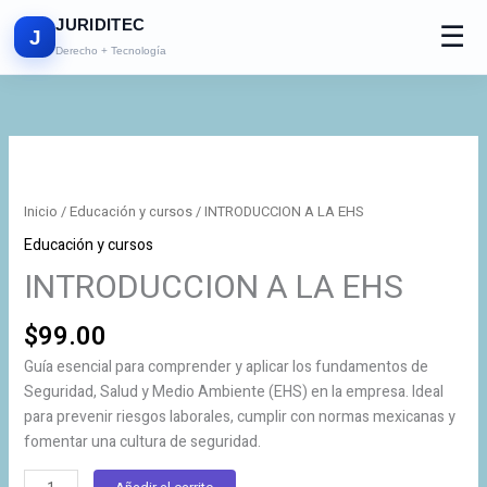
Ir
JURIDITEC
☰
al
J
Derecho + Tecnología
contenido
INTRODUCCION
A
LA
Inicio
/
Educación y cursos
/ INTRODUCCION A LA EHS
EHS
Educación y cursos
cantidad
INTRODUCCION A LA EHS
$
99.00
Guía esencial para comprender y aplicar los fundamentos de
Seguridad, Salud y Medio Ambiente (EHS) en la empresa. Ideal
para prevenir riesgos laborales, cumplir con normas mexicanas y
fomentar una cultura de seguridad.