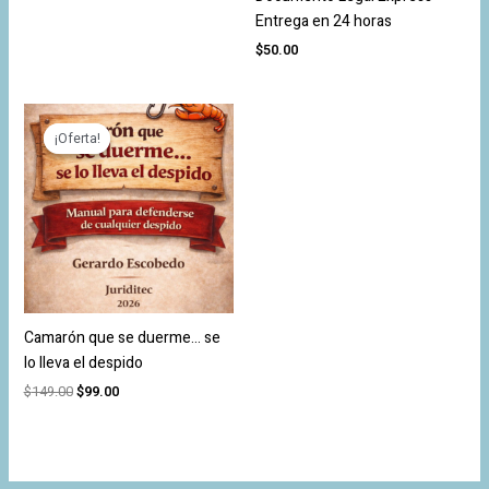
Entrega en 24 horas
$
50.00
El
El
precio
precio
¡Oferta!
¡Oferta!
original
actual
era:
es:
$149.00.
$99.00.
Camarón que se duerme… se
lo lleva el despido
$
149.00
$
99.00