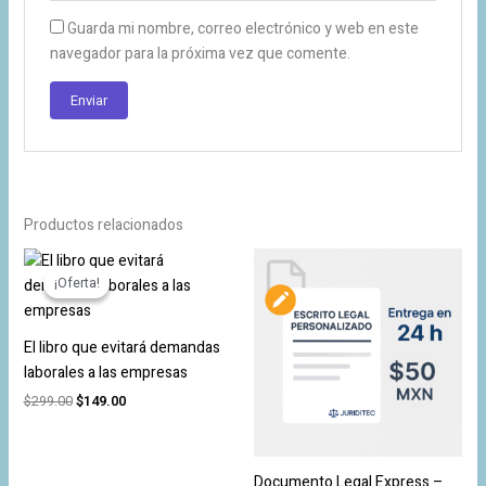
Guarda mi nombre, correo electrónico y web en este
navegador para la próxima vez que comente.
Productos relacionados
El
El
precio
precio
¡Oferta!
¡Oferta!
original
actual
era:
es:
$299.00.
$149.00.
El libro que evitará demandas
laborales a las empresas
$
299.00
$
149.00
Documento Legal Express –