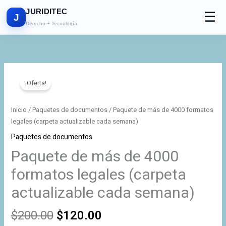
Ir
JURIDITEC
☰
al
J
Derecho + Tecnología
contenido
El
El
Paquete
precio
precio
de
¡Oferta!
original
actual
más
era:
es:
de
Inicio
/
Paquetes de documentos
/ Paquete de más de 4000 formatos
$200.00.
$120.00.
4000
legales (carpeta actualizable cada semana)
formatos
Paquetes de documentos
legales
Paquete de más de 4000
(carpeta
actualizable
formatos legales (carpeta
cada
actualizable cada semana)
semana)
cantidad
$
200.00
$
120.00