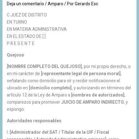
Deja un comentario
/
Amparo
/ Por
Gerardo Esc
C JUEZ DE DISTRITO
EN TURNO
EN MATERIA ADMINISTRATIVA
EN EL ESTADO DE [ ]
P R E S E N T E
Quejoso
[NOMBRE COMPLETO DEL QUEJOSO]
, por mi propio derecho, o
en mi carácter de
[representante legal de persona moral]
,
señalando como domicilio para oír y recibir notificaciones el
ubicado en
[domicilio completo]
, y autorizando en términos del
artículo 12 de la Ley de Amparo a
[nombres de autorizados]
,
comparezco para promover
JUICIO DE AMPARO INDIRECTO
, y
expongo:
Autoridades responsables
I.
[Administrador del SAT / Titular de la UIF / Fiscal