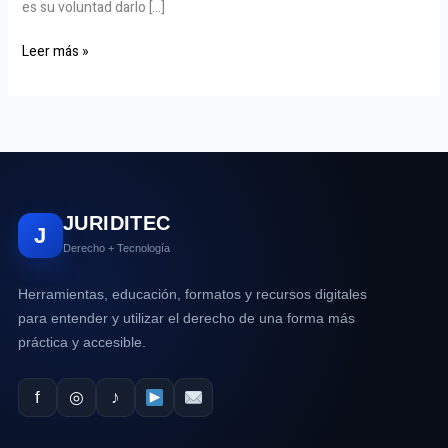
es su voluntad darlo […]
Leer más »
JURIDITEC
J
Derecho + Tecnología
Herramientas, educación, formatos y recursos digitales
para entender y utilizar el derecho de una forma más
práctica y accesible.
f
◎
♪