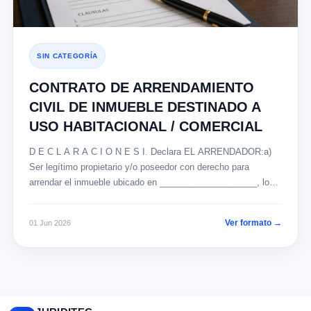
SIN CATEGORÍA
CONTRATO DE ARRENDAMIENTO
CIVIL DE INMUEBLE DESTINADO A
USO HABITACIONAL / COMERCIAL
D E C L A R A C I O N E S I. Declara EL ARRENDADOR:a)
Ser legítimo propietario y/o poseedor con derecho para
arrendar el inmueble ubicado en ____________________, lo
cual acredita con ____________________.b) Que el inmueble
se encuentra en condiciones aptas para ser destinado al uso
Ver formato →
01 Jun 2026
convenido.c) Que es su voluntad darlo […]