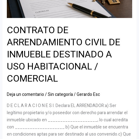
HABITACIONAL
/
COMERCIAL
CONTRATO DE
ARRENDAMIENTO CIVIL DE
INMUEBLE DESTINADO A
USO HABITACIONAL /
COMERCIAL
Deja un comentario
/
Sin categoría
/
Gerardo Esc
D E C L A R A C I O N E S I. Declara EL ARRENDADOR:a) Ser
legítimo propietario y/o poseedor con derecho para arrendar el
inmueble ubicado en ____________________, lo cual acredita
con ____________________.b) Que el inmueble se encuentra
en condiciones aptas para ser destinado al uso convenido.c) Que