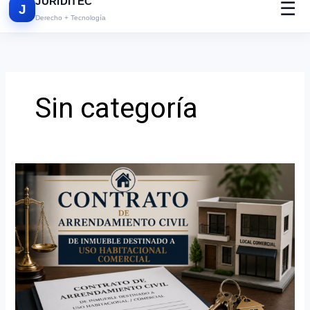
JURIDITEC
☰
J
Derecho + Tecnología
Sin categoría
CONTRATO
DE
ARRENDAMIENTO
CIVIL
DE
INMUEBLE
DESTINADO
A
USO