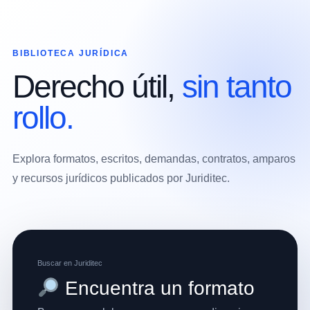
Ir
al
contenido
BIBLIOTECA JURÍDICA
Derecho útil,
sin tanto
rollo.
Explora formatos, escritos, demandas, contratos, amparos
y recursos jurídicos publicados por Juriditec.
Buscar en Juriditec
Encuentra un formato