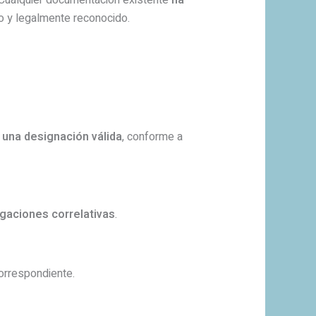
 Cualquier documentación existente
ha
do y legalmente reconocido.
r una designación válida
, conforme a
igaciones correlativas
.
orrespondiente.