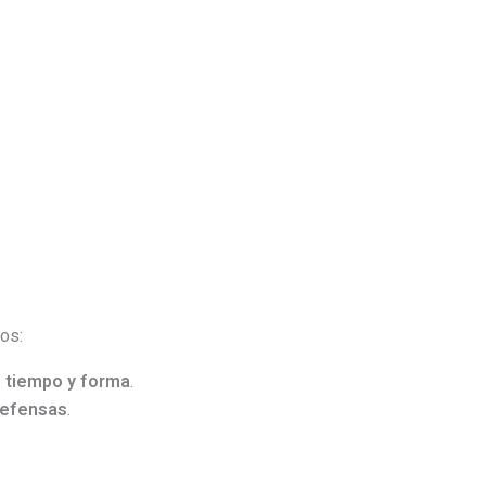
os:
 tiempo y forma
.
defensas
.