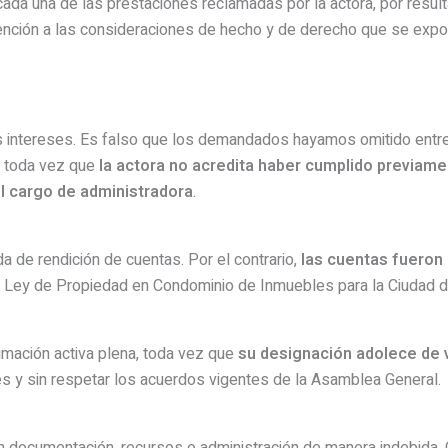
ada una de las prestaciones reclamadas por la actora, por resul
tención a las consideraciones de hecho y de derecho que se exp
os intereses. Es falso que los demandados hayamos omitido entre
, toda vez que
la actora no acredita haber cumplido previame
el cargo de administradora
.
da de rendición de cuentas. Por el contrario,
las cuentas fueron
a Ley de Propiedad en Condominio de Inmuebles para la Ciudad 
timación activa plena, toda vez que
su designación adolece de v
es y sin respetar los acuerdos vigentes de la Asamblea General.