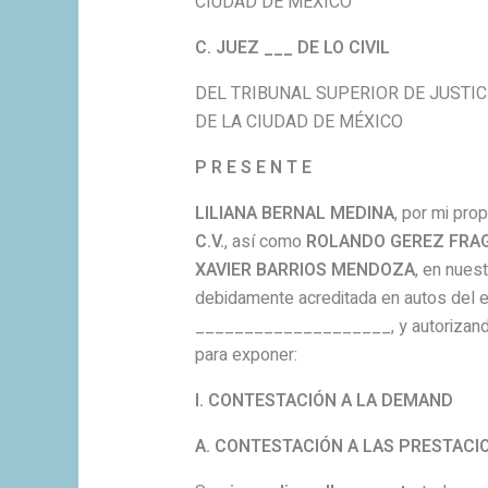
CIUDAD DE MÉXICO
C. JUEZ ___ DE LO CIVIL
DEL TRIBUNAL SUPERIOR DE JUSTIC
DE LA CIUDAD DE MÉXICO
P R E S E N T E
LILIANA BERNAL MEDINA
, por mi pro
C.V.
, así como
ROLANDO GEREZ FRA
XAVIER BARRIOS MENDOZA
, en nues
debidamente acreditada en autos del ex
____________________, y autorizand
para exponer:
I. CONTESTACIÓN A LA DEMAND
A. CONTESTACIÓN A LAS PRESTACI