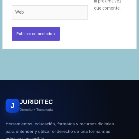
la próxima vez
que comente.
Web
JURIDITEC
J
Derecho + Tecnología
Herramientas, educación, formatos y recursos digitales
para entender y utilizar el derecho de una forma más
práctica y accesible.