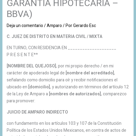
GARANTÍA HIPOTECARIA –
BBVA)
Deja un comentario
/
Amparo
/ Por
Gerardo Esc
C. JUEZ DE DISTRITO EN MATERIA CIVIL / MIXTA
EN TURNO, CON RESIDENCIA EN ____________________
P R E S E N T E**
[NOMBRE DEL QUEJOSO]
, por mi propio derecho / en mi
carácter de apoderado legal de
[nombre del acreditado]
,
señalando como domicilio para oír y recibir notificaciones el
ubicado en
[domicilio]
, y autorizando en términos del artículo 12
de la Ley de Amparo a
[nombres de autorizados]
, comparezco
para promover:
JUICIO DE AMPARO INDIRECTO
con fundamento en los artículos 103 y 107 de la Constitución
Política de los Estados Unidos Mexicanos, en contra de actos de