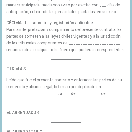
manera anticipada, mediando aviso por escrito con ___ días de
anticipación, cubriendo las penalidades pactadas, en su caso.
DÉCIMA. Jurisdicción y legislación aplicable.
Para la interpretación y cumplimiento del presente contrato, las
partes se someten a las leyes civiles vigentes y a la jurisdicción
de los tribunales competentes de ______________________,
renunciando a cualquier otro fuero que pudiera corresponderles.
F I R M A S
Leído que fue el presente contrato y enteradas las partes de su
contenido y alcance legal, lo firman por duplicado en
______________________, a ___ de __________ de ______.
EL ARRENDADOR
EL ARRENDATARIO