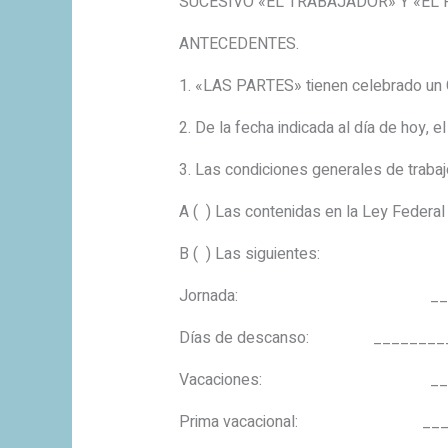
SUCESIVO «EL TRABAJADOR» Y «EL 
ANTECEDENTES.
1. «LAS PARTES» tienen celebrado un C
2. De la fecha indicada al día de hoy, 
3. Las condiciones generales de trabajo
A ( ) Las contenidas en la Ley Federal
B ( ) Las siguientes:
Jornada: ___________
Días de descanso: _________
Vacaciones: _________
Prima vacacional: _______