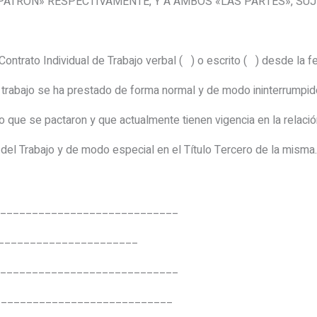
PATRON» RESPECTIVAMENTE, Y A AMBOS «LAS PARTES», SU
ontrato Individual de Trabajo verbal ( ) o escrito ( ) desde l
el trabajo se ha prestado de forma normal y de modo ininterrumpid
 que se pactaron y que actualmente tienen vigencia en la relación
 del Trabajo y de modo especial en el Título Tercero de la misma.
___________________
_____________________
_____________________
_______________________