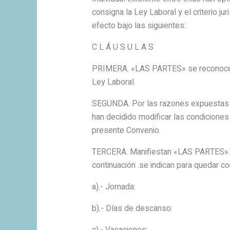
consigna la Ley Laboral y el criterio j
efecto bajo las siguientes:
C L Á U S U L A S
PRIMERA. «LAS PARTES» se reconocen m
Ley Laboral.
SEGUNDA. Por las razones expuestas 
han decidido modificar las condiciones 
presente Convenio.
TERCERA. Manifiestan «LAS PARTES» q
continuación .se indican para quedar c
a).- Jornada: _
b).- Días de descanso