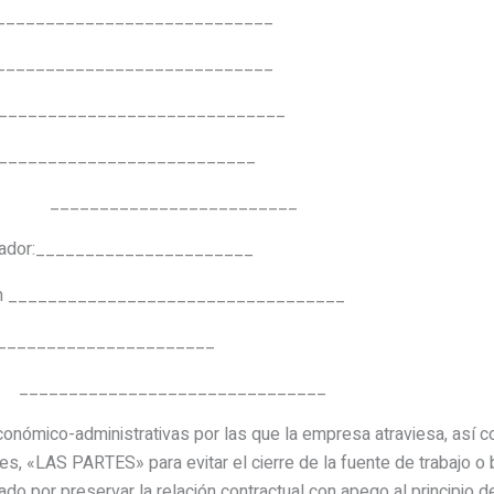
_______________________
____________________
___________________
_____________________________
vicios: _________________________
bajador:______________________
atrón __________________________________
o: _______________________
______________________
conómico-administrativas por las que la empresa atraviesa, así 
s, «LAS PARTES» para evitar el cierre de la fuente de trabajo o b
tado por preservar la relación contractual con apego al principio 