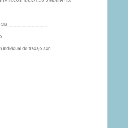
JETANDOSE BAJO LOS SIGUIENTES:
a fecha _______________.
o.
 individual de trabajo son: