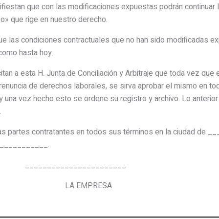
ue con las modificaciones expuestas podrán continuar la rel
eo» que rige en nuestro derecho.
las condiciones contractuales que no han sido modificadas expr
como hasta hoy.
an a esta H. Junta de Conciliación y Arbitraje que toda vez que 
a renuncia de derechos laborales, se sirva aprobar el mismo en to
a vez hecho esto se ordene su registro y archivo. Lo anterior
.
n las partes contratantes en todos sus términos en la ciudad de
___________.
 _______________________
R LA EMPRESA