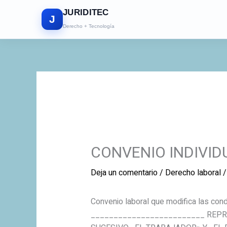
Ir
JURIDITEC
al
J
Derecho + Tecnología
contenido
CONVENIO INDIVID
Deja un comentario
/
Derecho laboral
/
Convenio laboral que modifica las co
_________________________ REPR