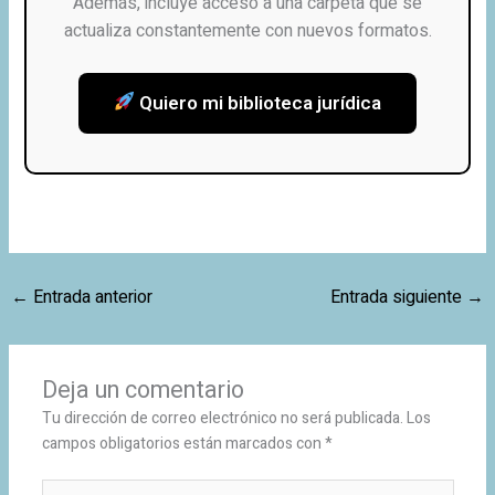
Además, incluye acceso a una carpeta que se
actualiza constantemente con nuevos formatos.
Quiero mi biblioteca jurídica
←
Entrada anterior
Entrada siguiente
→
Deja un comentario
Tu dirección de correo electrónico no será publicada.
Los
campos obligatorios están marcados con
*
Escribe