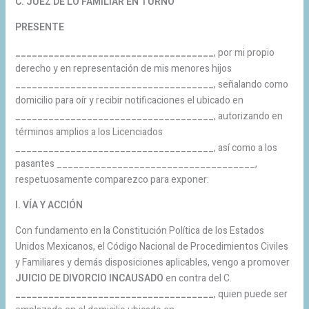
C. JUEZ DE LO FAMILIAR EN TURNO
PRESENTE
____________________________________
, por mi propio
derecho y en representación de mis menores hijos
____________________________________
, señalando como
domicilio para oír y recibir notificaciones el ubicado en
____________________________________, autorizando en
términos amplios a los Licenciados
____________________________________, así como a los
pasantes ____________________________________,
respetuosamente comparezco para exponer:
I. VÍA Y ACCIÓN
Con fundamento en la Constitución Política de los Estados
Unidos Mexicanos, el Código Nacional de Procedimientos Civiles
y Familiares y demás disposiciones aplicables, vengo a promover
JUICIO DE DIVORCIO INCAUSADO
en contra del C.
____________________________________
, quien puede ser