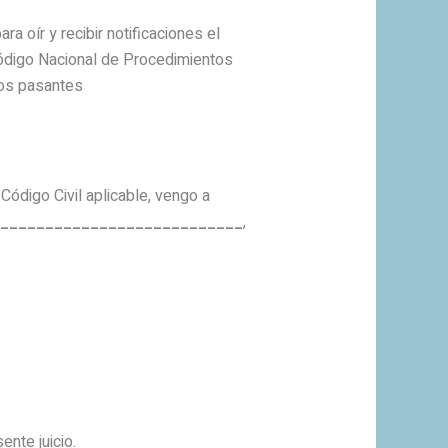
a oír y recibir notificaciones el
igo Nacional de Procedimientos
os pasantes
ódigo Civil aplicable, vengo a
___________________________
,
nte juicio.