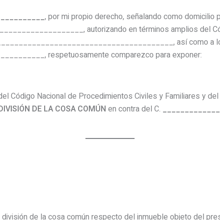
___________
, por mi propio derecho, señalando como domicilio par
_________________, autorizando en términos amplios del Cód
dos ________________________________________, así como a l
________, respetuosamente comparezco para exponer:
l Código Nacional de Procedimientos Civiles y Familiares y del C
 DIVISIÓN DE LA COSA COMÚN
en contra del C.
_____________
 división de la cosa común respecto del inmueble objeto del prese