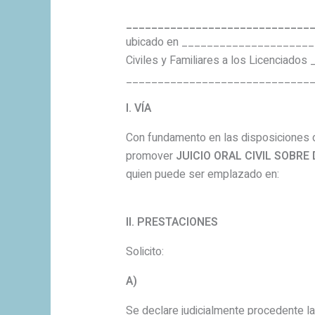
_____________________________
ubicado en _______________________
Civiles y Familiares a los Licencia
________________________________
I. VÍA
Con fundamento en las disposiciones de
promover
JUICIO ORAL CIVIL SOBRE
quien puede ser emplazado en:
II. PRESTACIONES
Solicito:
A)
Se declare judicialmente procedente la