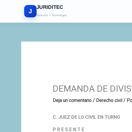
Ir
JURIDITEC
al
J
Derecho + Tecnología
contenido
DEMANDA DE DIVIS
Deja un comentario
/
Derecho civil
/ P
C. JUEZ DE LO CIVIL EN TURNO
P R E S E N T E