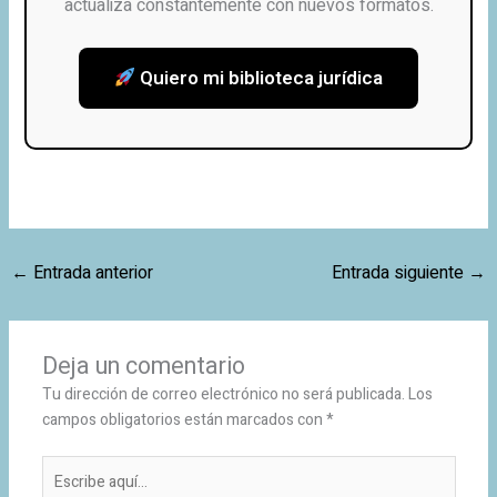
actualiza constantemente con nuevos formatos.
Quiero mi biblioteca jurídica
←
Entrada anterior
Entrada siguiente
→
Deja un comentario
Tu dirección de correo electrónico no será publicada.
Los
campos obligatorios están marcados con
*
Escribe
aquí...