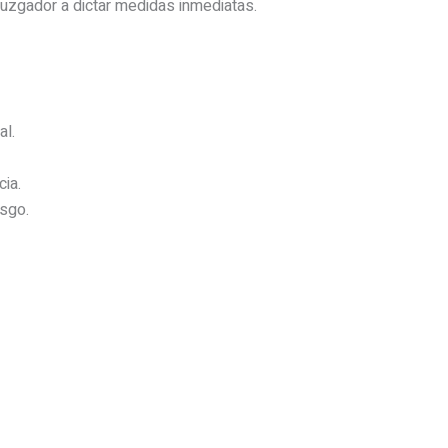
 juzgador a dictar medidas inmediatas.
al.
cia.
esgo.