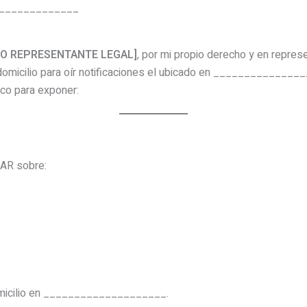
______________
O REPRESENTANTE LEGAL]
, por mi propio derecho y en repres
cilio para oír notificaciones el ubicado en ________________
o para exponer:
AR sobre:
omicilio en ____________________.