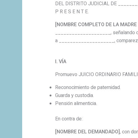
DEL DISTRITO JUDICIAL DE ______
P R E S E N T E.
[NOMBRE COMPLETO DE LA MADRE 
____________________, señalando domi
a ____________________, comparezc
I. VÍA
Promuevo JUICIO ORDINARIO FAMILI
Reconocimiento de paternidad.
Guarda y custodia.
Pensión alimenticia.
En contra de:
[NOMBRE DEL DEMANDADO]
, con d