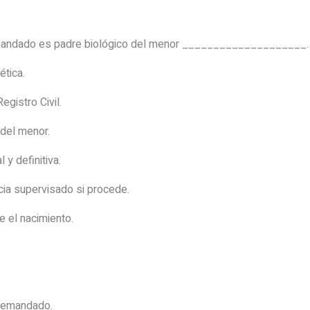
demandado es padre biológico del menor ____________________.
ética.
egistro Civil.
 del menor.
 y definitiva.
ia supervisado si procede.
 el nacimiento.
 demandado.