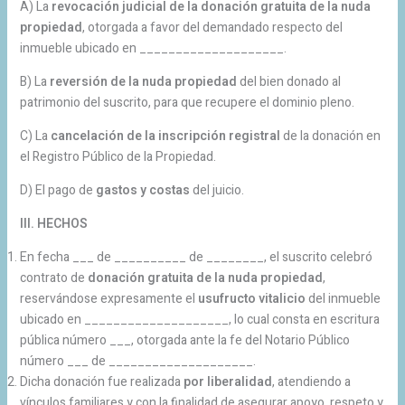
A) La
revocación judicial de la donación gratuita de la nuda
propiedad
, otorgada a favor del demandado respecto del
inmueble ubicado en ____________________.
B) La
reversión de la nuda propiedad
del bien donado al
patrimonio del suscrito, para que recupere el dominio pleno.
C) La
cancelación de la inscripción registral
de la donación en
el Registro Público de la Propiedad.
D) El pago de
gastos y costas
del juicio.
III. HECHOS
En fecha ___ de __________ de ________, el suscrito celebró
contrato de
donación gratuita de la nuda propiedad
,
reservándose expresamente el
usufructo vitalicio
del inmueble
ubicado en ____________________, lo cual consta en escritura
pública número ___, otorgada ante la fe del Notario Público
número ___ de ____________________.
Dicha donación fue realizada
por liberalidad
, atendiendo a
vínculos familiares y con la finalidad de asegurar apoyo, respeto y