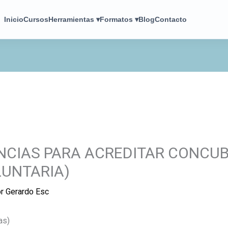
Inicio
Cursos
Herramientas ▾
Formatos ▾
Blog
Contacto
ENCIAS PARA ACREDITAR CONCU
LUNTARIA)
or
Gerardo Esc
as)