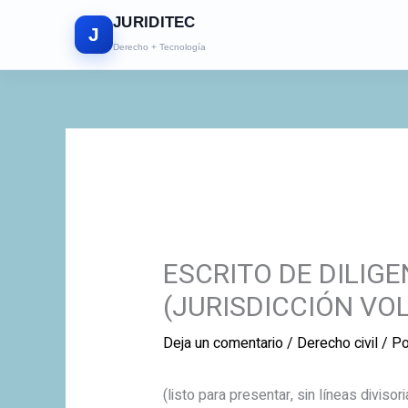
Ir
JURIDITEC
al
J
Derecho + Tecnología
contenido
ESCRITO DE DILIG
(JURISDICCIÓN VO
Deja un comentario
/
Derecho civil
/ P
(listo para presentar, sin líneas divisori