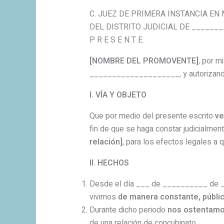
C. JUEZ DE PRIMERA INSTANCIA EN
DEL DISTRITO JUDICIAL DE ______
P R E S E N T E.
[NOMBRE DEL PROMOVENTE]
, por m
____________________, y autorizand
I. VÍA Y OBJETO
Que por medio del presente escrito
ve
fin de que se haga constar judicialment
relación]
, para los efectos legales a q
II. HECHOS
Desde el día ___ de __________ de _
vivimos
de manera constante, públic
Durante dicho periodo
nos ostentamo
de una relación de concubinato.