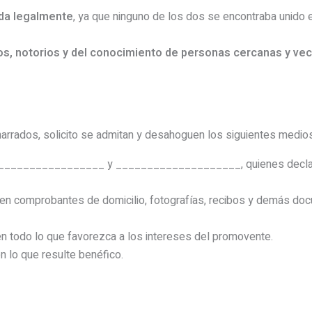
da legalmente
, ya que ninguno de los dos se encontraba unido 
os, notorios y del conocimiento de personas cercanas y vec
narrados, solicito se admitan y desahoguen los siguientes medio
___________________ y ____________________, quienes declarar
 en comprobantes de domicilio, fotografías, recibos y demás doc
en todo lo que favorezca a los intereses del promovente.
en lo que resulte benéfico.