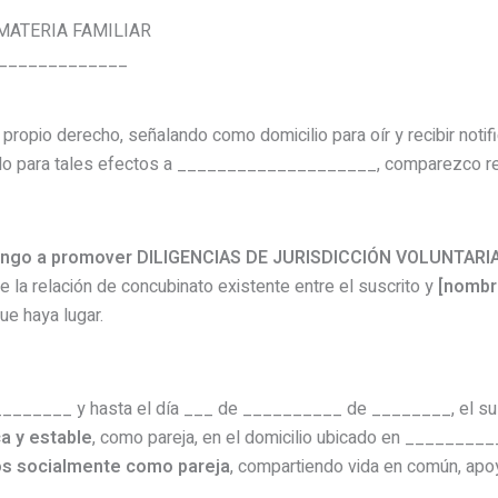
 MATERIA FAMILIAR
______________
i propio derecho, señalando como domicilio para oír y recibir noti
o para tales efectos a ____________________, comparezco r
ngo a promover DILIGENCIAS DE JURISDICCIÓN VOLUNTAR
e la relación de concubinato existente entre el suscrito y
[nombre
ue haya lugar.
_______ y hasta el día ___ de __________ de ________, el su
a y estable
, como pareja, en el domicilio ubicado en _______
s socialmente como pareja
, compartiendo vida en común, apo