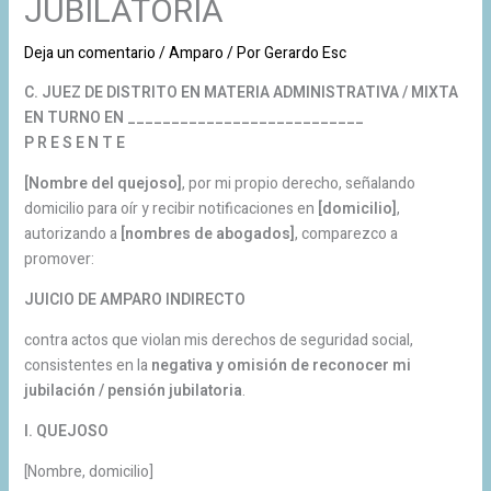
JUBILATORIA
Deja un comentario
/
Amparo
/ Por
Gerardo Esc
C. JUEZ DE DISTRITO EN MATERIA ADMINISTRATIVA / MIXTA
EN TURNO EN ___________________________
P R E S E N T E
[Nombre del quejoso]
, por mi propio derecho, señalando
domicilio para oír y recibir notificaciones en
[domicilio]
,
autorizando a
[nombres de abogados]
, comparezco a
promover:
JUICIO DE AMPARO INDIRECTO
contra actos que violan mis derechos de seguridad social,
consistentes en la
negativa y omisión de reconocer mi
jubilación / pensión jubilatoria
.
I. QUEJOSO
[Nombre, domicilio]