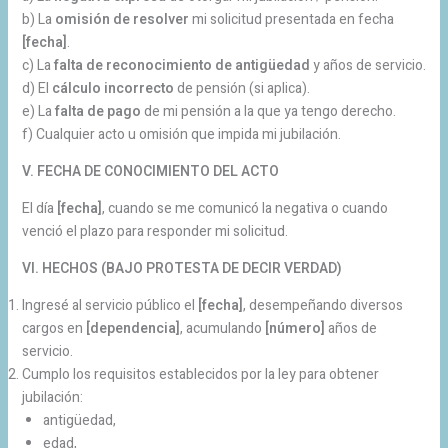
b) La
omisión de resolver
mi solicitud presentada en fecha
[fecha]
.
c) La
falta de reconocimiento de antigüedad
y años de servicio.
d) El
cálculo incorrecto
de pensión (si aplica).
e) La
falta de pago
de mi pensión a la que ya tengo derecho.
f) Cualquier acto u omisión que impida mi jubilación.
V. FECHA DE CONOCIMIENTO DEL ACTO
El día
[fecha]
, cuando se me comunicó la negativa o cuando
venció el plazo para responder mi solicitud.
VI. HECHOS (BAJO PROTESTA DE DECIR VERDAD)
Ingresé al servicio público el
[fecha]
, desempeñando diversos
cargos en
[dependencia]
, acumulando
[número]
años de
servicio.
Cumplo los requisitos establecidos por la ley para obtener
jubilación:
antigüedad,
edad,