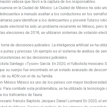
mación valiosa que llevó a la captura de los responsables.
incuencia en la Ciudad de México. La Ciudad de México ha sido un
 delincuentes a menudo asaltan a los conductores en los semáfor
ámaras para identificar a los delincuentes y prevenir futuros rob
 fraude electoral ha sido un problema recurrente en México, pero l
 las elecciones de 2018, se utilizaron sistemas de votación electr
 la toma de decisiones judiciales. La inteligencia artificial se ha ut
 justas y precisas. Un ejemplo es el sistema de análisis de sente
onsistencias en las decisiones judiciales.
bolista Santiago «Tyson» García. En 2020, el futbolista mexicano
ue su cuerpo fue encontrado en un estado avanzado de descompos
 de su ADN con el de su familia.
s en México México es uno de los países con mayor biodiversidad
es. Para combatir esta problemática, se ha utilizado la tecnologí
a los traficantes de fauna.
presario francés Baptiste Jacques Daniel Lormand En 2020, el e