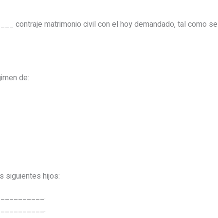
 contraje matrimonio civil con el hoy demandado, tal como se 
gimen de:
 siguientes hijos:
__________.
__________.