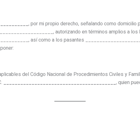
___________
, por mi propio derecho, señalando como domicilio par
_________________, autorizando en términos amplios a los 
_________, así como a los pasantes __________________
poner:
plicables del Código Nacional de Procedimientos Civiles y Fami
C.
________________________________________
, quien pu