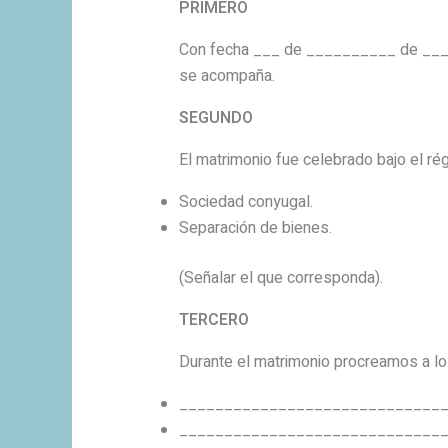
PRIMERO
Con fecha ___ de __________ de ______
se acompaña.
SEGUNDO
El matrimonio fue celebrado bajo el ré
Sociedad conyugal.
Separación de bienes.
(Señalar el que corresponda).
TERCERO
Durante el matrimonio procreamos a los
______________________________
______________________________