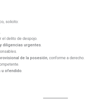
o, solicito:
.
 el delito de despojo.
 y diligencias urgentes
.
ponsables.
provisional de la posesión
, conforme a derecho.
competente.
a u ofendido
.