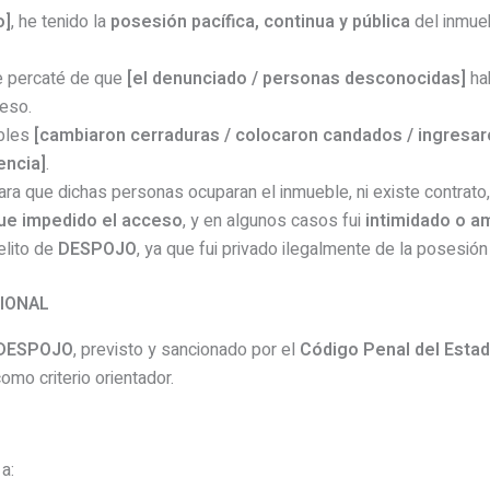
o]
, he tenido la
posesión pacífica, continua y pública
del inmue
me percaté de que
[el denunciado / personas desconocidas]
ha
ceso.
ables
[cambiaron cerraduras / colocaron candados / ingresar
encia]
.
 que dichas personas ocuparan el inmueble, ni existe contrato, j
ue impedido el acceso
, y en algunos casos fui
intimidado o 
elito de
DESPOJO
, ya que fui privado ilegalmente de la posesión
SIONAL
DESPOJO
, previsto y sancionado por el
Código Penal del Esta
como criterio orientador.
a: