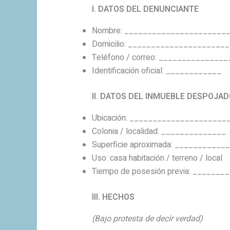
I. DATOS DEL DENUNCIANTE
Nombre: ______________________
Domicilio: ______________________
Teléfono / correo: _______________
Identificación oficial: ____________
II. DATOS DEL INMUEBLE DESPOJA
Ubicación: _____________________
Colonia / localidad: ______________
Superficie aproximada: ____________
Uso: casa habitación / terreno / local
Tiempo de posesión previa: ________
III. HECHOS
(Bajo protesta de decir verdad)