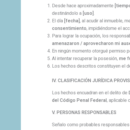
Desde hace aproximadamente
[tiemp
destinándolo a
[uso]
.
El día
[fecha]
, al acudir al inmueble, 
consentimiento
, impidiéndome el ac
Para lograr la ocupación, los respons
amenazaron / aprovecharon mi aus
En ningún momento otorgué permiso para
Al intentar recuperar la posesión,
me f
Los hechos descritos constituyen el d
IV. CLASIFICACIÓN JURÍDICA PROVI
Los hechos encuadran en el delito de
del Código Penal Federal
, aplicable 
V. PERSONAS RESPONSABLES
Señalo como probables responsables 