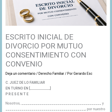
ESCRITO INICIAL DE
DIVORCIO POR MUTUO
CONSENTIMIENTO CON
CONVENIO
Deja un comentario
/
Derecho Familiar
/ Por
Gerardo Esc
C. JUEZ DE LO FAMILIAR
EN TURNO EN [__________]
P R E S E N T E
Nosotros,
________________________________________
y
________________________________________
, por nuestro