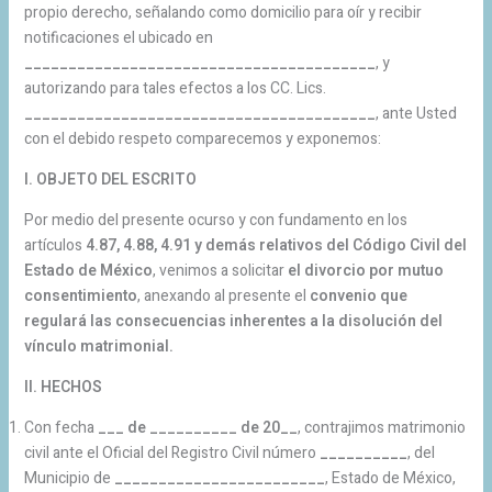
propio derecho, señalando como domicilio para oír y recibir
notificaciones el ubicado en
________________________________________
, y
autorizando para tales efectos a los CC. Lics.
________________________________________
, ante Usted
con el debido respeto comparecemos y exponemos:
I. OBJETO DEL ESCRITO
Por medio del presente ocurso y con fundamento en los
artículos
4.87, 4.88, 4.91 y demás relativos del Código Civil del
Estado de México
, venimos a solicitar
el divorcio por mutuo
consentimiento
, anexando al presente el
convenio que
regulará las consecuencias inherentes a la disolución del
vínculo matrimonial.
II. HECHOS
Con fecha
___ de __________ de 20__
, contrajimos matrimonio
civil ante el Oficial del Registro Civil número
__________
, del
Municipio de
________________________
, Estado de México,