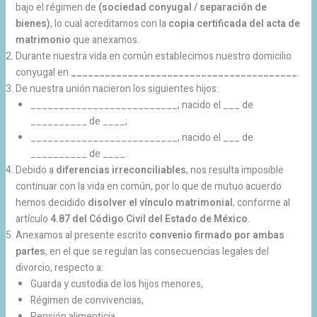
bajo el régimen de
(sociedad conyugal / separación de
bienes)
, lo cual acreditamos con la
copia certificada del acta de
matrimonio
que anexamos.
Durante nuestra vida en común establecimos nuestro domicilio
conyugal en
________________________________________
.
De nuestra unión nacieron los siguientes hijos:
__________________________, nacido el ___ de
__________ de ____;
__________________________, nacido el ___ de
__________ de ____.
Debido a
diferencias irreconciliables
, nos resulta imposible
continuar con la vida en común, por lo que de mutuo acuerdo
hemos decidido
disolver el vínculo matrimonial
, conforme al
artículo
4.87 del Código Civil del Estado de México
.
Anexamos al presente escrito
convenio firmado por ambas
partes
, en el que se regulan las consecuencias legales del
divorcio, respecto a:
Guarda y custodia de los hijos menores,
Régimen de convivencias,
Pensión alimenticia,