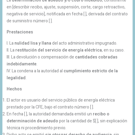
La
determinación de adeudo y/o cobro indebido
, consistente
en [describir recibo, ajuste, suspensión, corte, cargo retroactivo,
negativa de servicio], notificada en fecha [ ], derivada del contrato
de suministro número [ ].
Prestaciones
I. La
nulidad lisa y llana
del acto administrativo impugnado.
II. La
restitución del servicio de energía eléctrica
, en su caso.
III. La devolución o compensación de
cantidades cobradas
indebidamente
.
IV. La condena a la autoridad al
cumplimiento estricto de la
legalidad
.
Hechos
El actor es usuario del servicio público de energía eléctrica
prestado por la CFE, bajo el contrato número [ ].
En fecha [ ], la autoridad demandada emitió un
recibo o
determinación de adeudo
por la cantidad de $[ ], sin explicación
técnica ni procedimiento previo.
Dicho acto se emitió
sin otorgar derecho de audiencia
, sin