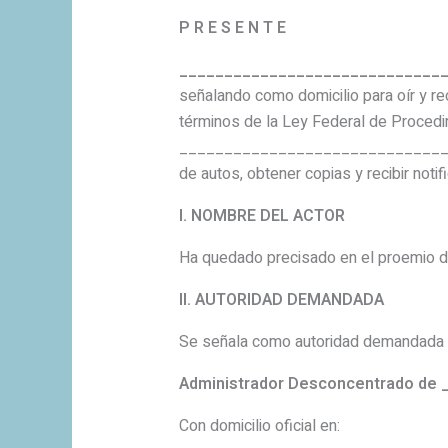
P R E S E N T E
_____________________________
señalando como domicilio para oír y 
términos de la Ley Federal de Procedi
________________________________
de autos, obtener copias y recibir no
I. NOMBRE DEL ACTOR
Ha quedado precisado en el proemio d
II. AUTORIDAD DEMANDADA
Se señala como autoridad demandada 
Administrador Desconcentrado de __
Con domicilio oficial en: