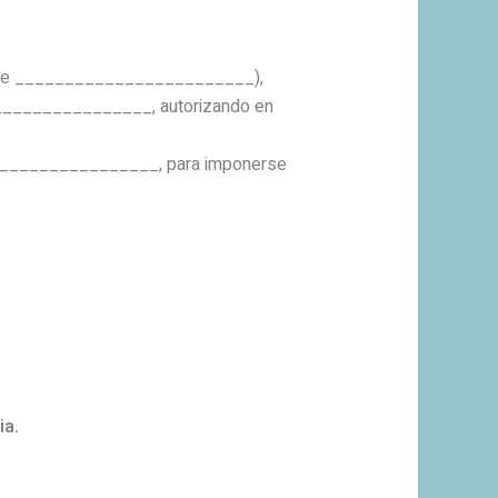
al de ________________________),
_________________, autorizando en
_______________, para imponerse
ia.