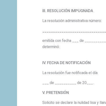
III. RESOLUCIÓN IMPUGNADA
La resolución administrativa número:
_____________________________
emitida con fecha ___ de __________ d
determinó:
IV. FECHA DE NOTIFICACIÓN
La resolución fue notificada el día:
___ de __________ de 20___.
V. PRETENSIÓN
Solicito se declare la nulidad lisa y ll