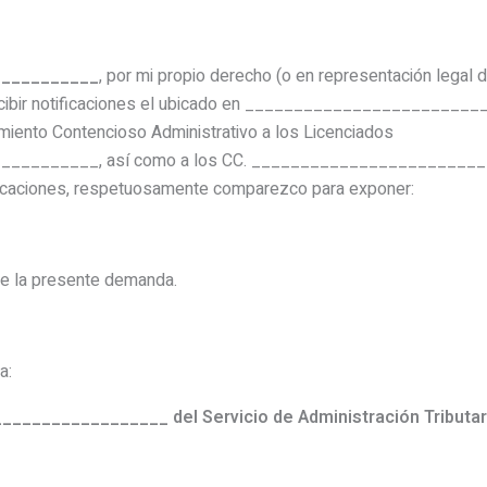
___________
, por mi propio derecho (o en representación leg
recibir notificaciones el ubicado en _______________________
miento Contencioso Administrativo a los Licenciados
________, así como a los CC. _________________________
tificaciones, respetuosamente comparezco para exponer:
e la presente demanda.
a:
________________ del Servicio de Administración Tributar