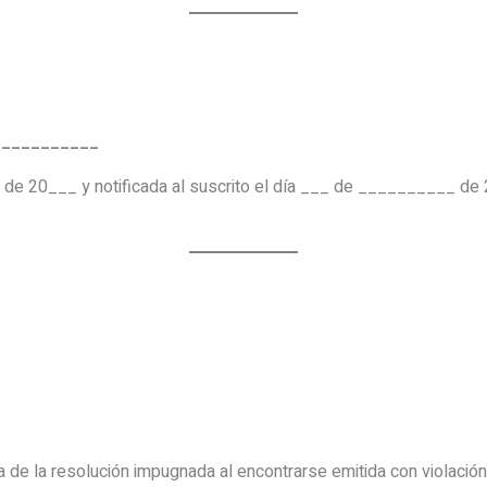
___________
e 20___ y notificada al suscrito el día ___ de __________ de 2
ana de la resolución impugnada al encontrarse emitida con violación