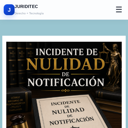
Ir
JURIDITEC
☰
al
J
Derecho + Tecnología
contenido