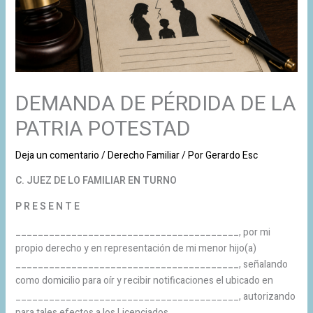
DEMANDA DE PÉRDIDA DE LA
PATRIA POTESTAD
Deja un comentario
/
Derecho Familiar
/ Por
Gerardo Esc
C. JUEZ DE LO FAMILIAR EN TURNO
P R E S E N T E
________________________________________
, por mi
propio derecho y en representación de mi menor hijo(a)
________________________________________
, señalando
como domicilio para oír y recibir notificaciones el ubicado en
________________________________________, autorizando
para tales efectos a los Licenciados