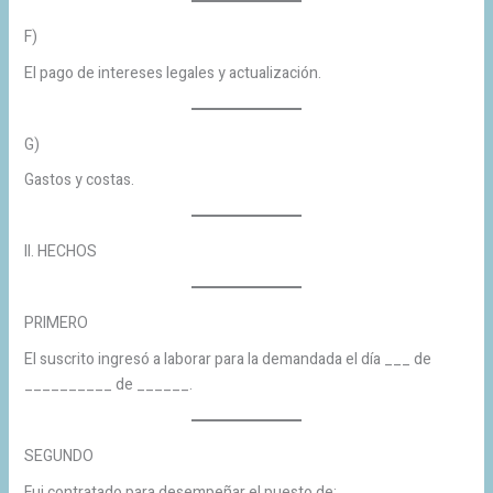
F)
El pago de intereses legales y actualización.
G)
Gastos y costas.
II. HECHOS
PRIMERO
El suscrito ingresó a laborar para la demandada el día ___ de
__________ de ______.
SEGUNDO
Fui contratado para desempeñar el puesto de: