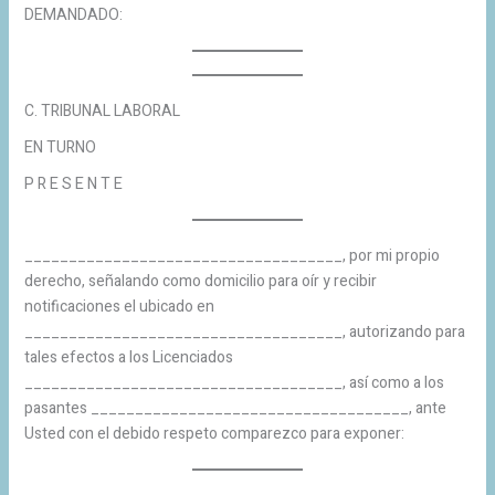
DEMANDADO:
C. TRIBUNAL LABORAL
EN TURNO
P R E S E N T E
____________________________________, por mi propio
derecho, señalando como domicilio para oír y recibir
notificaciones el ubicado en
____________________________________, autorizando para
tales efectos a los Licenciados
____________________________________, así como a los
pasantes ____________________________________, ante
Usted con el debido respeto comparezco para exponer: